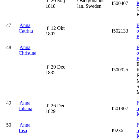
f. 20 Maj
Östergötlands
I500407
K
1818
län, Sweden
C
R
47
Anna
F
f. 12 Okt
Catrina
I502133
1807
K
48
Anna
F
Christina
K
f. 20 Dec
I500925
K
1835
R
M
S
M
49
Anna
F
f. 26 Dec
Juliana
I501907
1829
K
50
Anna
F
Lisa
I9236
K