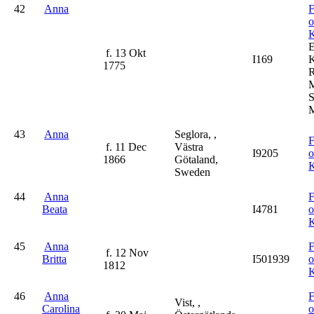
42
Anna
F
K
f. 13 Okt
I169
K
1775
R
M
S
M
43
Anna
Seglora, ,
F
f. 11 Dec
Västra
I9205
1866
Götaland,
K
Sweden
44
Anna
F
Beata
I4781
K
45
Anna
F
f. 12 Nov
Britta
I501939
1812
K
46
Anna
F
Vist, ,
Carolina