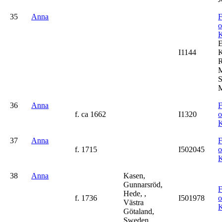
35
Anna
F
K
I1144
K
R
M
S
M
36
Anna
F
f. ca 1662
I1320
K
37
Anna
F
f. 1715
I502045
K
38
Anna
Kasen,
Gunnarsröd,
F
Hede, ,
f. 1736
I501978
Västra
K
Götaland,
Sweden