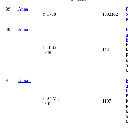
39
Anna
F
f. 1738
I502102
K
40
Anna
F
K
f. 18 Jan
I241
K
1748
R
M
S
M
41
Anna I
F
K
f. 24 Maj
I197
K
1761
R
M
S
M