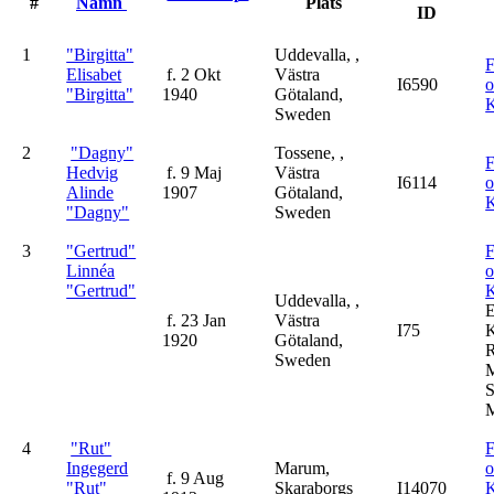
#
Namn
Plats
ID
1
"Birgitta"
Uddevalla, ,
F
Elisabet
f. 2 Okt
Västra
I6590
"Birgitta"
1940
Götaland,
K
Sweden
2
"Dagny"
Tossene, ,
F
Hedvig
f. 9 Maj
Västra
I6114
Alinde
1907
Götaland,
K
"Dagny"
Sweden
3
"Gertrud"
F
Linnéa
"Gertrud"
K
Uddevalla, ,
f. 23 Jan
Västra
I75
K
1920
Götaland,
R
Sweden
M
S
M
4
"Rut"
F
Ingegerd
Marum,
f. 9 Aug
"Rut"
Skaraborgs
I14070
K