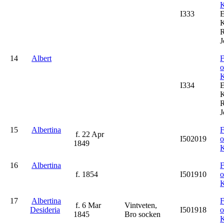
K
I333
K
R
J
14
Albert
F
K
I334
K
R
J
15
Albertina
F
f. 22 Apr
I502019
1849
K
16
Albertina
F
f. 1854
I501910
K
17
Albertina
F
f. 6 Mar
Vintveten,
Desideria
I501918
1845
Bro socken
K