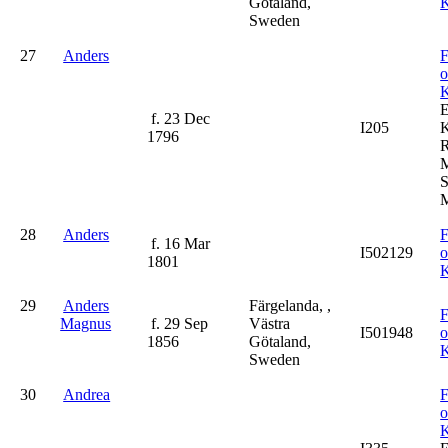
Götaland,
K
Sweden
27
Anders
F
K
f. 23 Dec
I205
K
1796
R
M
S
M
28
Anders
F
f. 16 Mar
I502129
1801
K
29
Anders
Färgelanda, ,
F
Magnus
f. 29 Sep
Västra
I501948
1856
Götaland,
K
Sweden
30
Andrea
F
K