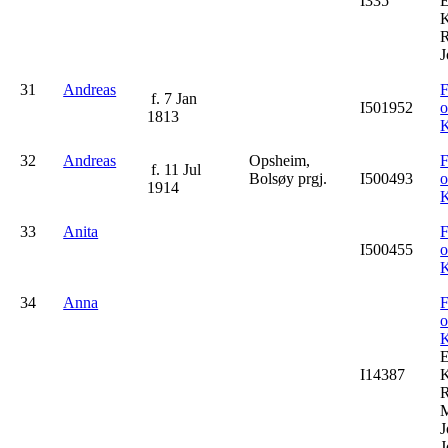
I335
K
R
J
31
Andreas
F
f. 7 Jan
I501952
1813
K
32
Andreas
Opsheim,
F
f. 11 Jul
Bolsøy prgj.
I500493
1914
K
33
Anita
F
I500455
K
34
Anna
F
K
I14387
K
R
M
J
J