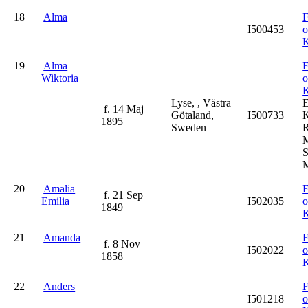
18
Alma
F
I500453
K
19
Alma
F
Wiktoria
K
Lyse, , Västra
f. 14 Maj
Götaland,
I500733
K
1895
Sweden
R
M
S
M
20
Amalia
F
f. 21 Sep
Emilia
I502035
1849
K
21
Amanda
F
f. 8 Nov
I502022
1858
K
22
Anders
F
I501218