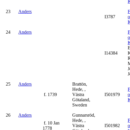
K
23
Anders
F
I3787
K
24
Anders
F
K
I14384
K
R
M
J
J
25
Anders
Brattön,
Hede, ,
F
f. 1739
Västra
I501979
Götaland,
K
Sweden
26
Anders
Gunnarsröd,
Hede, ,
F
f. 10 Jan
Västra
I501982
1778