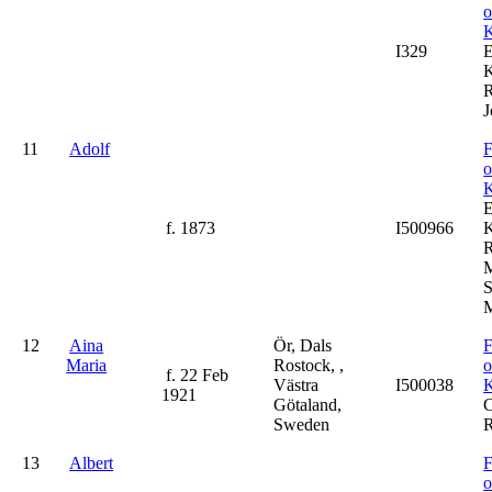
K
I329
K
R
J
11
Adolf
F
K
f. 1873
I500966
K
R
M
S
M
12
Aina
Ör, Dals
F
Maria
Rostock, ,
f. 22 Feb
Västra
I500038
K
1921
Götaland,
C
Sweden
R
13
Albert
F