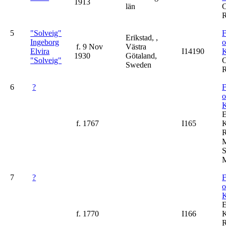
1913
län
C
R
5
"Solveig"
F
Erikstad, ,
Ingeborg
f. 9 Nov
Västra
Elvira
I14190
K
1930
Götaland,
"Solveig"
C
Sweden
R
6
?
F
K
f. 1767
I165
K
R
M
S
M
7
?
F
K
f. 1770
I166
K
R