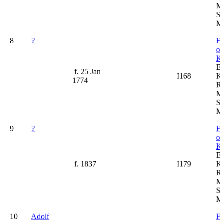
M
S
M
8
?
F
K
f. 25 Jan
I168
K
1774
R
M
S
M
9
?
F
K
f. 1837
I179
K
R
M
S
M
10
Adolf
F