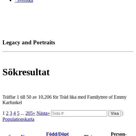
*Svenska
Legacy and Portraits
Sökresultat
Träffar 1 till 50 av 10,206 för Träd lika med Familytree of Emmy
Karfunkel
1
2
3
4
5
...
205»
Nästa»
|
Populationskarta
Född/Döpt
Person-