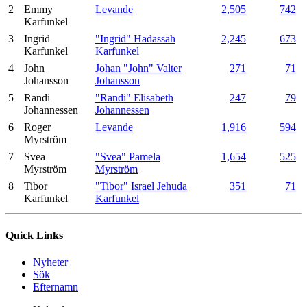
2
Emmy
Levande
2,505
742
Karfunkel
3
Ingrid
"Ingrid" Hadassah
2,245
673
Karfunkel
Karfunkel
4
John
Johan "John" Valter
271
71
Johansson
Johansson
5
Randi
"Randi" Elisabeth
247
79
Johannessen
Johannessen
6
Roger
Levande
1,916
594
Myrström
7
Svea
"Svea" Pamela
1,654
525
Myrström
Myrström
8
Tibor
"Tibor" Israel Jehuda
351
71
Karfunkel
Karfunkel
Quick Links
Nyheter
Sök
Efternamn