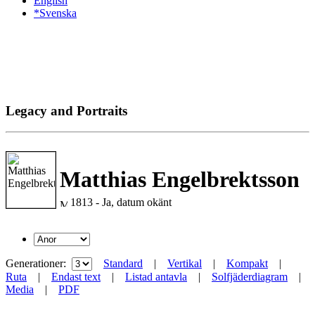
English
*Svenska
Legacy and Portraits
Matthias Engelbrektsson
1813 - Ja, datum okänt
Generationer:
Standard
|
Vertikal
|
Kompakt
|
Ruta
|
Endast text
|
Listad antavla
|
Solfjäderdiagram
|
Media
|
PDF