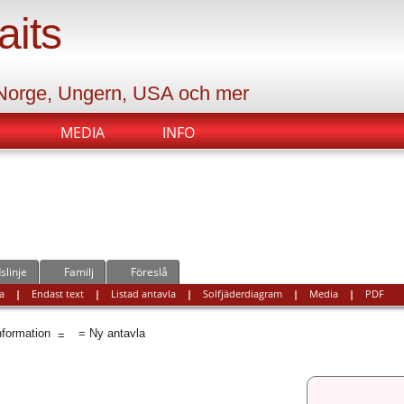
aits
 Norge, Ungern, USA och mer
MEDIA
INFO
slinje
Familj
Föreslå
a
|
Endast text
|
Listad antavla
|
Solfjäderdiagram
|
Media
|
PDF
information
= Ny antavla