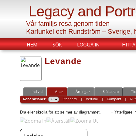
Legacy and Portr
Vår familjs resa genom tiden
Karfunkel och Rundström – Sverige,
HEM
SÖK
LOGGA IN
HITTA
Levande
Individ
Anor
Ättlingar
Släktskap
Tid
Generationer:
Standard
|
Vertikal
|
Kompakt
|
Rut
Dra eller skrolla för att se mer av diagrammet.
= Ytterligare 
Laddar...