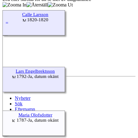
Calle Larsson
1820-1820
Lars Engelbrektsson
1792-Ja, datum okänt
Quick Links
Nyheter
Sök
Efternamn
Maria Olofsdotter
Kalender
1787-Ja, datum okänt
Alla Media
Källor