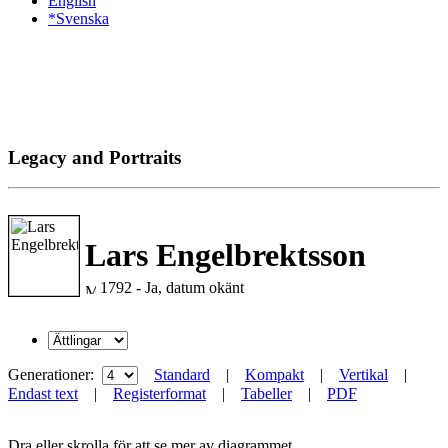
English
*Svenska
Legacy and Portraits
Lars Engelbrektsson
1792 - Ja, datum okänt
Generationer:
Standard
|
Kompakt
|
Vertikal
|
Endast text
|
Registerformat
|
Tabeller
|
PDF
Dra eller skrolla för att se mer av diagrammet.